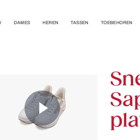
W
DAMES
HEREN
TASSEN
TOEBEHOREN
Sn
Sa
pl