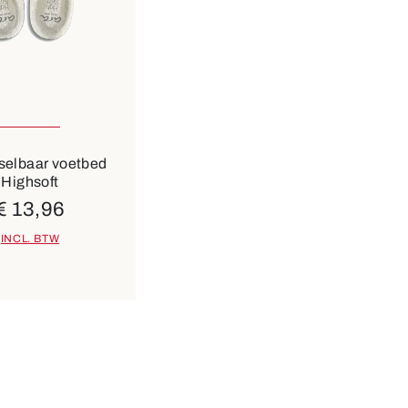
baar in vele maten
beige
selbaar voetbed
Highsoft
€ 13,96
INCL. BTW