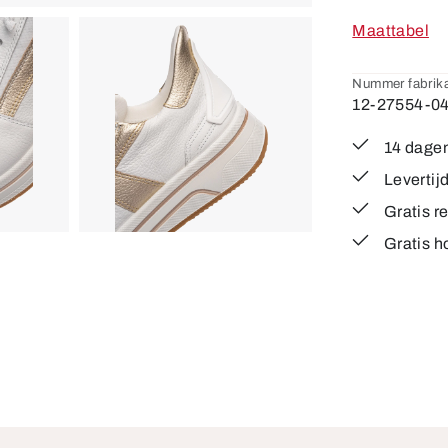
Maattabel
Nummer fabrika
12-27554-0
14 dagen
Levertij
Gratis r
Gratis h