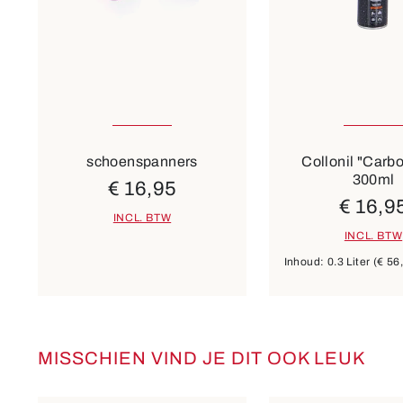
1
2
3
schoenspanners
Collonil "Carb
300ml
€ 16,95
€ 16,9
INCL. BTW
INCL. BTW
Inhoud:
0.3 Liter
(€ 56,
MISSCHIEN VIND JE DIT OOK LEUK
Productgalerij overslaan