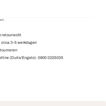
nt:
4
 retourrecht
d circa 3-5 werkdagen
etourneren
otline (Duits/Engels): 0800 0225035