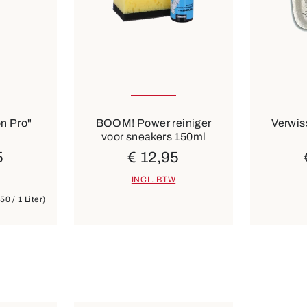
Verkrijg
Kleuren
on Pro"
BOOM! Power reiniger
Verwis
voor sneakers 150ml
5
€ 12,95
INCL. BTW
50 / 1 Liter)