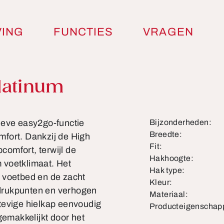
VING
FUNCTIES
VRAGEN
latinum
ieve easy2go-functie
Bijzonderheden:
Breedte:
fort. Dankzij de High
Fit:
pcomfort, terwijl de
Hakhoogte:
 voetklimaat. Het
Hak type:
 voetbed en de zacht
Kleur:
drukpunten en verhogen
Materiaal:
tevige hielkap eenvoudig
Producteigenschap
gemakkelijkt door het