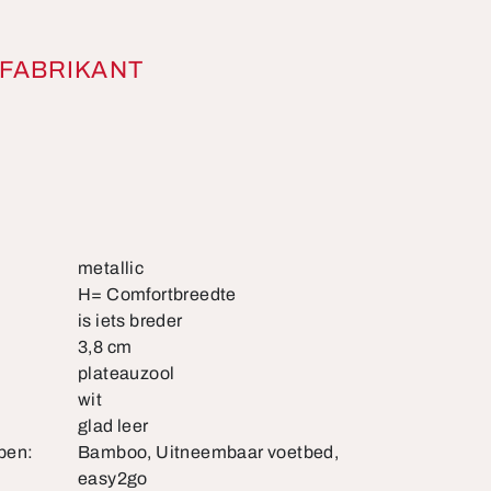
FABRIKANT
metallic
H= Comfortbreedte
is iets breder
3,8 cm
plateauzool
wit
glad leer
pen:
Bamboo, Uitneembaar voetbed,
easy2go