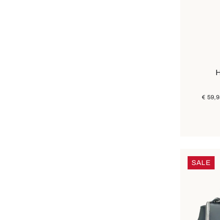
H
€ 59,
SALE