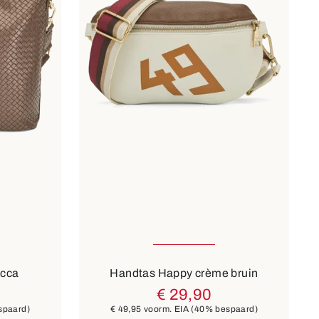
10 Kleuren
occa
Handtas Happy crème bruin
€ 29,90
spaard)
€ 49,95
voorm. EIA
(40% bespaard)