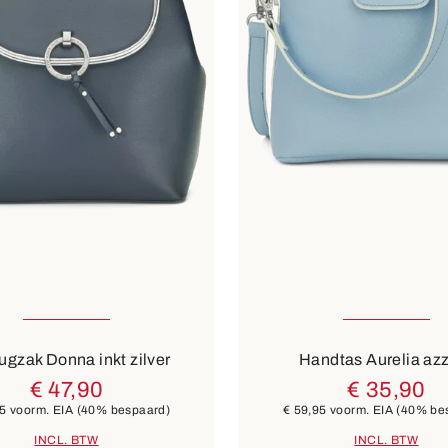
groen
beige
6 Kleuren
ugzak Donna inkt zilver
Handtas Aurelia az
€ 47,90
€ 35,90
95
voorm. EIA
(40% bespaard)
€ 59,95
voorm. EIA
(40% be
INCL. BTW
INCL. BTW