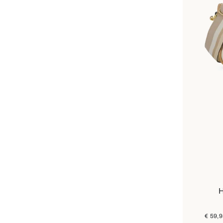
H
€ 59,