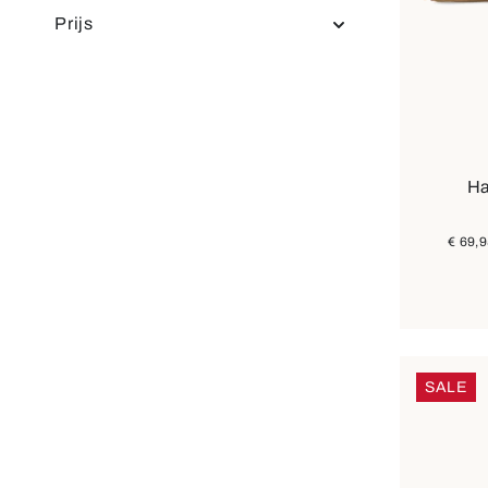
Prijs
Ha
€ 69,
SALE