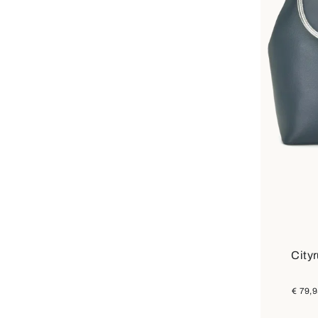
Kleuren
Cityr
€ 79,