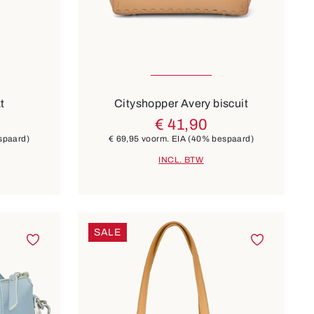
uw
7 Kleuren
t
Cityshopper Avery biscuit
€ 41,90
spaard)
€ 69,95
voorm. EIA
(40% bespaard)
INCL. BTW
SALE