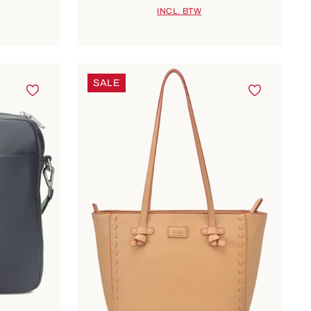
INCL. BTW
SALE