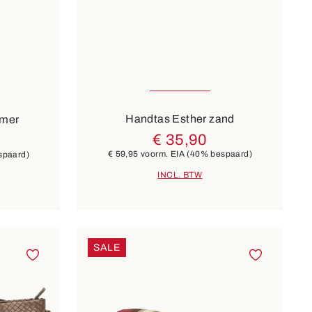
8 Kleuren
Handtas Esther zand
rmer
€ 35,90
€ 59,95
voorm. EIA
(40% bespaard)
spaard)
INCL. BTW
SALE