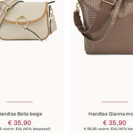
8 Kleuren
6 Kleuren
andtas Bella beige
Handtas Gianna m
€ 35,90
€ 35,90
95
voorm. EIA
(40% bespaard)
€ 59,95
voorm. EIA
(40% be