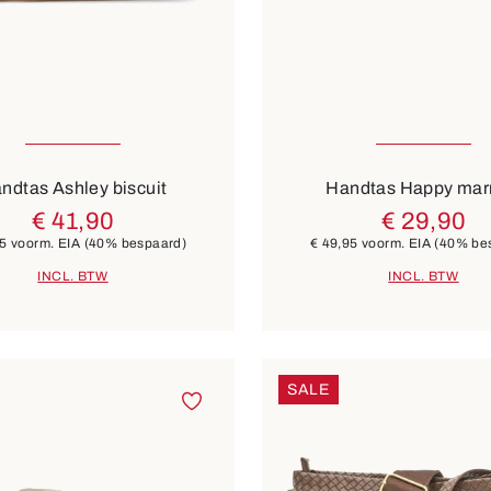
6 Kleuren
10 Kleuren
ndtas Ashley biscuit
Handtas Happy ma
€ 41,90
€ 29,90
95
voorm. EIA
(40% bespaard)
€ 49,95
voorm. EIA
(40% be
INCL. BTW
INCL. BTW
SALE