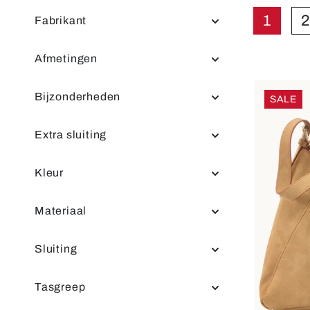
1
2
Fabrikant
Pagin
Afmetingen
Bijzonderheden
SALE
Extra sluiting
Kleur
Materiaal
Sluiting
Tasgreep