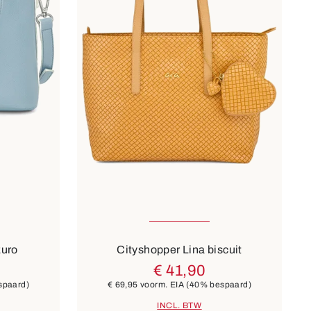
Kleuren
wit
beige
bruin
zuro
Cityshopper Lina biscuit
€ 41,90
spaard)
€ 69,95
voorm. EIA
(40% bespaard)
INCL. BTW