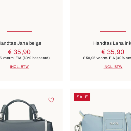
Kleuren
groen
beige
zwart
bla
8 Kleuren
andtas Jana beige
Handtas Lana ink
€ 35,90
€ 35,90
95
voorm. EIA
(40% bespaard)
€ 59,95
voorm. EIA
(40% be
INCL. BTW
INCL. BTW
SALE