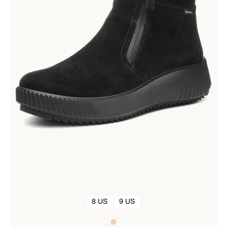
8 US
9 US
Couleurs
beige