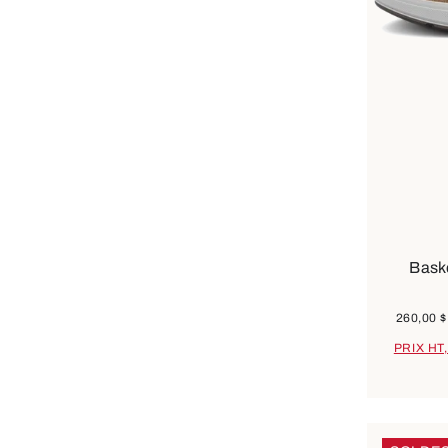
Dispo
Bask
260,00 $
PRIX HT