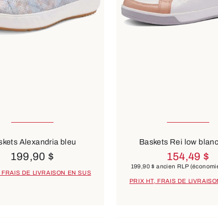
nible en plusieurs tailles
Disponible en plusieurs t
6 Couleurs
8 Couleurs
kets Alexandria bleu
Baskets Rei low blan
199,90 $
154,49 $
199,90 $
ancien RLP
(économi
, FRAIS DE LIVRAISON EN SUS
PRIX HT, FRAIS DE LIVRAIS