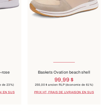
ailles
Disponible en plusieurs tailles
8 Couleurs
c-rose
Baskets Ovation beach shell
99,99 $
e de 23%)
255,00 $
ancien RLP
(économie de 61%)
ON EN SUS
PRIX HT, FRAIS DE LIVRAISON EN SUS