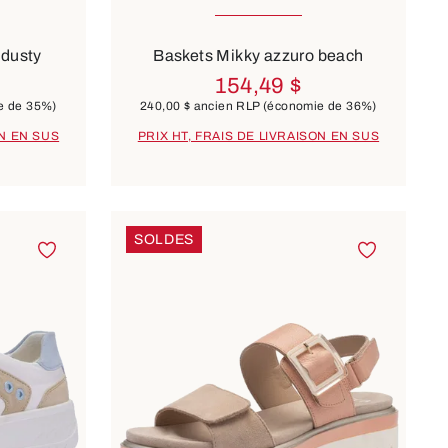
10 Couleurs
 dusty
Baskets Mikky azzuro beach
154,49 $
e de 35%)
240,00 $
ancien RLP
(économie de 36%)
ON EN SUS
PRIX HT, FRAIS DE LIVRAISON EN SUS
SOLDES