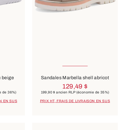
ailles
Disponible en plusieurs tailles
10 Couleurs
c beige
Sandales Marbella shell abricot
129,49 $
e de 36%)
199,90 $
ancien RLP
(économie de 35%)
ON EN SUS
PRIX HT, FRAIS DE LIVRAISON EN SUS