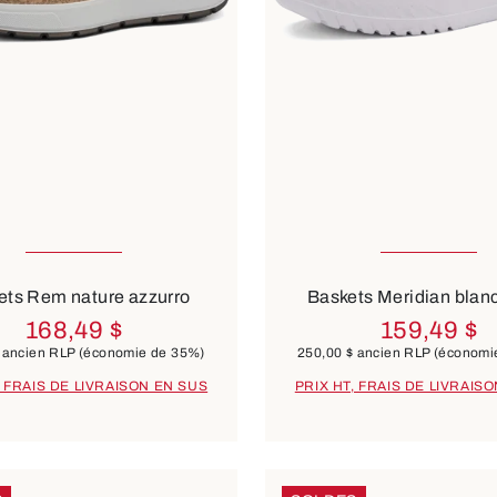
nible en plusieurs tailles
Disponible en plusieurs t
Couleurs
noir
beige
6 Couleurs
ets Rem nature azzurro
Baskets Meridian blan
168,49 $
159,49 $
ancien RLP
(économie de 35%)
250,00 $
ancien RLP
(économi
, FRAIS DE LIVRAISON EN SUS
PRIX HT, FRAIS DE LIVRAIS