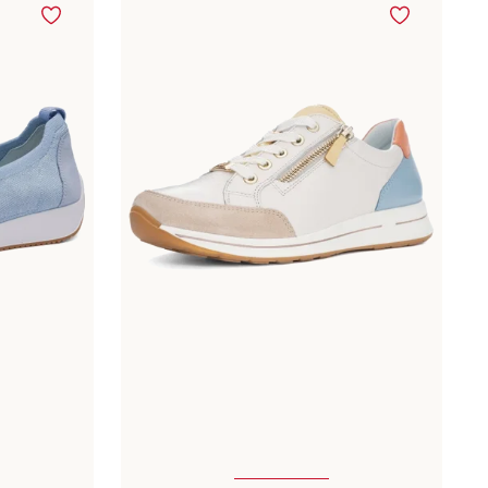
ailles
Disponible en plusieurs tailles
Couleurs
beige
bleu
gris