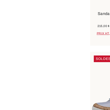
Couleurs
Sandal
215,00 $
PRIX HT
SOLDE