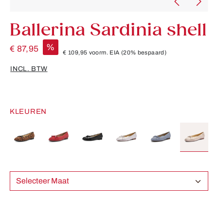
Ballerina Sardinia shell
%
€ 87,95
€ 109,95
voorm. EIA
(20% bespaard)
INCL. BTW
KLEUREN
Selecteer Maat