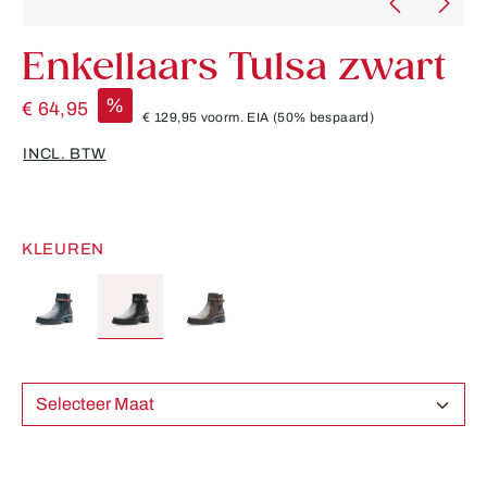
Enkellaars Tulsa zwart
%
€ 64,95
€ 129,95
voorm. EIA
(50% bespaard)
INCL. BTW
KLEUREN
Selecteer Maat