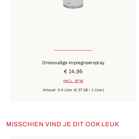
Drievoudige impregneerspray
€ 14,95
INCL. BTW
Inhoud:
0.4 Liter
(€ 37,38 / 1 Liter)
MISSCHIEN VIND JE DIT OOK LEUK
Productgalerij overslaan