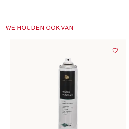
WE HOUDEN OOK VAN
Productgalerij overslaan