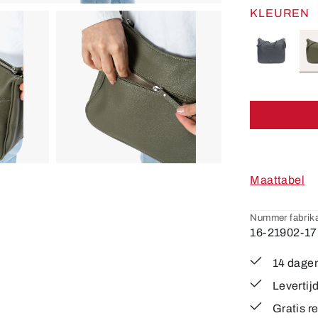
KLEUREN
Maattabel
Nummer fabrika
16-21902-17
14 dagen
Levertij
Gratis r