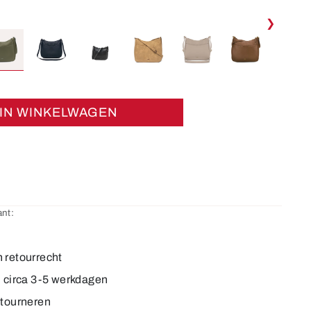
❯
IN WINKELWAGEN
nt:
 retourrecht
d circa 3-5 werkdagen
etourneren