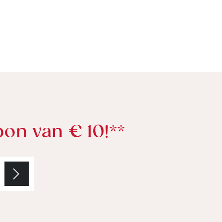
bon van € 10!**