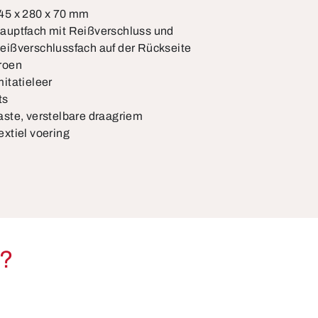
45 x 280 x 70 mm
auptfach mit Reißverschluss und
eißverschlussfach auf der Rückseite
roen
mitatieleer
ts
aste, verstelbare draagriem
extiel voering
l?