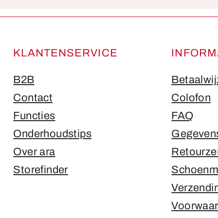
Velden gemarkeerd met asterisks (*) zijn verplicht.
KLANTENSERVICE
INFORM
B2B
Betaalwi
Contact
Colofon
Functies
FAQ
Onderhoudstips
Gegeven
Over ara
Retourze
Storefinder
Schoenma
Verzendin
Voorwaa