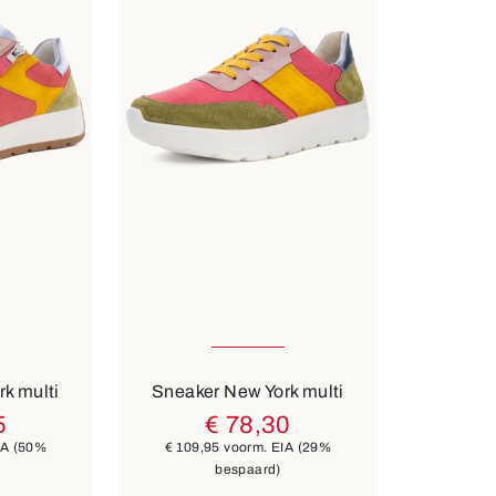
Verkrijgbaar in vele maten
n
9 Kleuren
k multi
Sneaker New York multi
5
€ 78,30
IA
(50%
€ 109,95
voorm. EIA
(29%
bespaard)