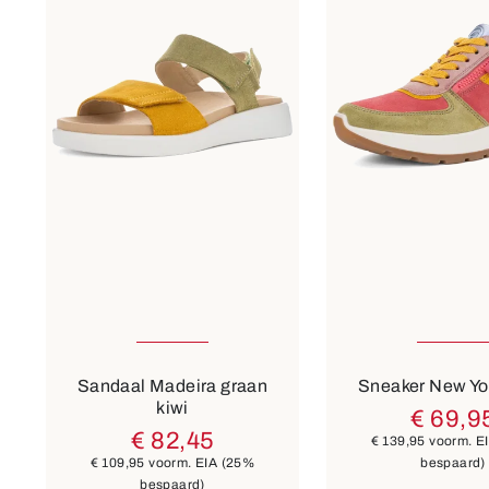
35
41
5½
Kleuren
grijs
bruin
13 Kleure
Sandaal Madeira graan
Sneaker New Yor
kiwi
€ 69,9
€ 82,45
€ 139,95
voorm. E
€ 109,95
voorm. EIA
(25%
bespaard)
bespaard)