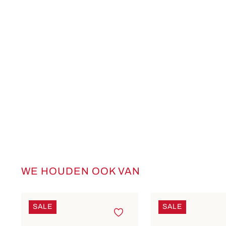
WE HOUDEN OOK VAN
Productgalerij overslaan
SALE
SALE