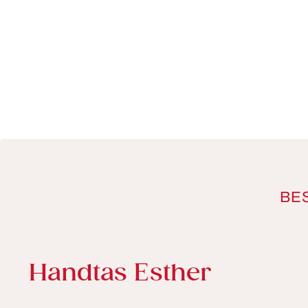
BE
Productinformatie
Handtas Esther