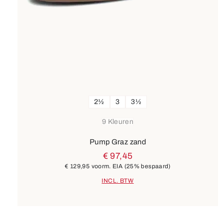
2½
3
3½
9 Kleuren
Pump Graz zand
€ 97,45
€ 129,95
voorm. EIA
(25% bespaard)
INCL. BTW