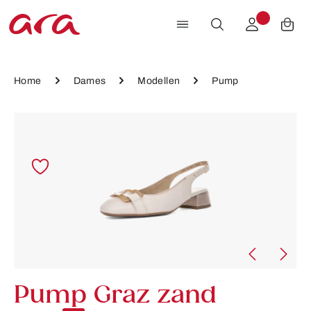
Ga naar de hoofdinhoud
Home
Dames
Modellen
Pump
Afbeeldingengalerij overslaan
Pump Graz zand