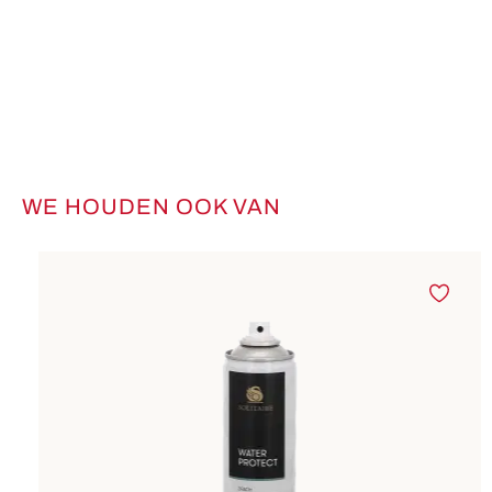
WE HOUDEN OOK VAN
Productgalerij overslaan