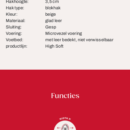
Hakhoogte:
3,5 cm
Hak type:
blokhak
Kleur:
beige
Materiaal:
glad leer
Sluiting:
Gesp
Voering:
Microvezel voering
Voetbed:
met leer bedekt, niet verwisselbaar
productlijn:
High Soft
Functies