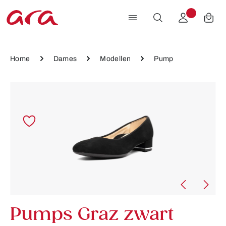
Ga naar de hoofdinhoud
Home
Dames
Modellen
Pump
Afbeeldingengalerij overslaan
Pumps Graz zwart