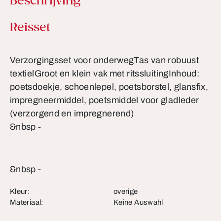
Beschrijving
Productinformatie
Reisset
Verzorgingsset voor onderwegTas van robuust
textielGroot en klein vak met ritssluitingInhoud:
poetsdoekje, schoenlepel, poetsborstel, glansfix,
impregneermiddel, poetsmiddel voor gladleder
(verzorgend en impregnerend)
&nbsp -
&nbsp -
Kleur:
overige
Materiaal:
Keine Auswahl