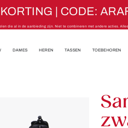
 KORTING | CODE: ARA
kelen die al in de aanbieding zijn. Niet te combineren met andere acties. Alle
W
DAMES
HEREN
TASSEN
TOEBEHOREN
d
Sa
zw