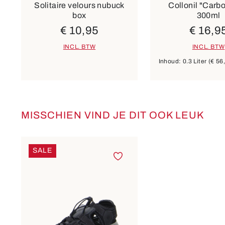
Solitaire velours nubuck
Collonil "Carb
box
300ml
€ 10,95
€ 16,9
INCL. BTW
INCL. BTW
Inhoud:
0.3 Liter
(€ 56,
MISSCHIEN VIND JE DIT OOK LEUK
Productgalerij overslaan
SALE