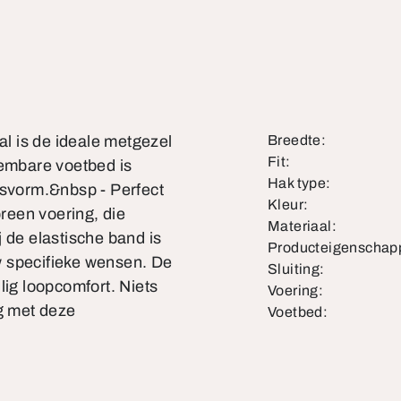
l is de ideale metgezel
Breedte:
Fit:
eembare voetbed is
Hak type:
asvorm.&nbsp - Perfect
Kleur:
reen voering, die
Materiaal:
 de elastische band is
Producteigenschap
w specifieke wensen. De
Sluiting:
lig loopcomfort. Niets
Voering:
eg met deze
Voetbed: