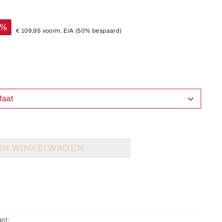
%
€ 109,95
voorm. EIA
(50% bespaard)
ecteer Maat
IN WINKELWAGEN
nt: