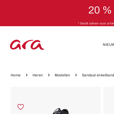
20 %
naar de hoofdinhoud
Ga naar de hoofdnavigatie
* Geldt alleen voor arti
NIEU
Home
Heren
Modellen
Sandaal enkelban
Afbeeldingengalerij overslaan