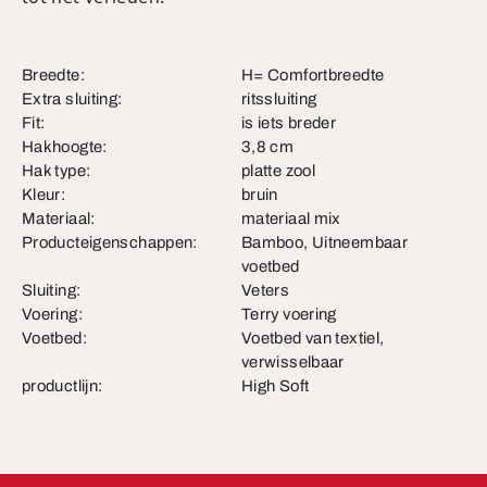
Breedte:
H= Comfortbreedte
Extra sluiting:
ritssluiting
Fit:
is iets breder
Hakhoogte:
3,8 cm
Hak type:
platte zool
Kleur:
bruin
Materiaal:
materiaal mix
Producteigenschappen:
Bamboo, Uitneembaar
voetbed
Sluiting:
Veters
Voering:
Terry voering
Voetbed:
Voetbed van textiel,
verwisselbaar
productlijn:
High Soft