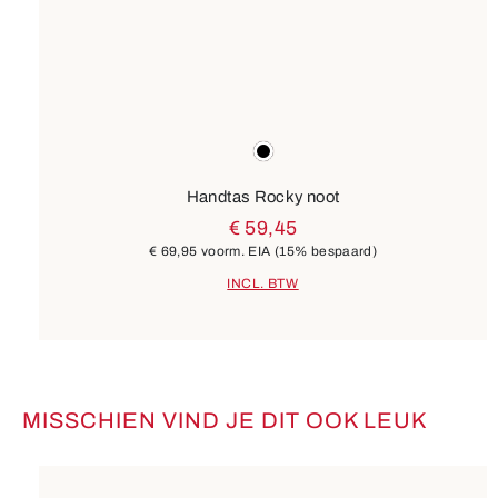
Kleuren
zwart
Handtas Rocky noot
€ 59,45
€ 69,95
voorm. EIA
(15% bespaard)
INCL. BTW
MISSCHIEN VIND JE DIT OOK LEUK
Productgalerij overslaan