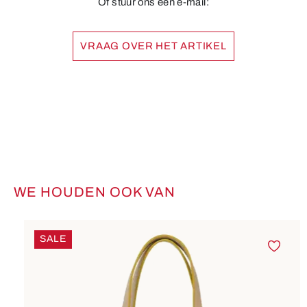
Of stuur ons een e-mail:
VRAAG OVER HET ARTIKEL
WE HOUDEN OOK VAN
Productgalerij overslaan
SALE