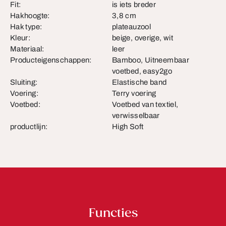
Fit:
is iets breder
Hakhoogte:
3,8 cm
Hak type:
plateauzool
Kleur:
beige, overige, wit
Materiaal:
leer
Producteigenschappen:
Bamboo, Uitneembaar
voetbed, easy2go
Sluiting:
Elastische band
Voering:
Terry voering
Voetbed:
Voetbed van textiel,
verwisselbaar
productlijn:
High Soft
Functies