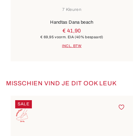
7 Kleuren
Handtas Dana beach
€ 41,90
€ 69,95
voorm. EIA
(40% bespaard)
INCL. BTW
MISSCHIEN VIND JE DIT OOK LEUK
Productgalerij overslaan
SALE