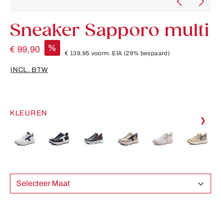
Sneaker Sapporo multi
%
€ 99,90
€ 139,95
voorm. EIA
(29% bespaard)
INCL. BTW
KLEUREN
❯
Selecteer Maat