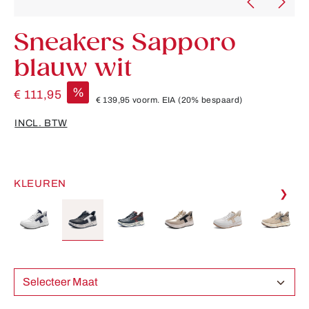
Sneakers Sapporo
blauw wit
%
€ 111,95
€ 139,95
voorm. EIA
(20% bespaard)
INCL. BTW
KLEUREN
❯
Selecteer Maat