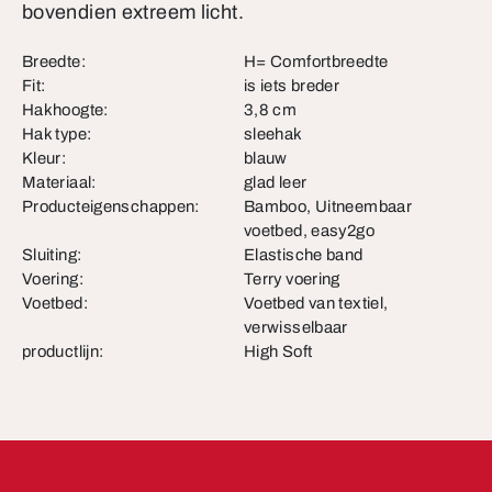
bovendien extreem licht.
Breedte:
H= Comfortbreedte
Fit:
is iets breder
Hakhoogte:
3,8 cm
Hak type:
sleehak
Kleur:
blauw
Materiaal:
glad leer
Producteigenschappen:
Bamboo, Uitneembaar
voetbed, easy2go
Sluiting:
Elastische band
Voering:
Terry voering
Voetbed:
Voetbed van textiel,
verwisselbaar
productlijn:
High Soft