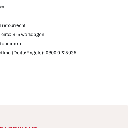
nt:
3
 retourrecht
d circa 3-5 werkdagen
etourneren
otline (Duits/Engels): 0800 0225035