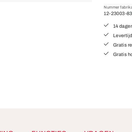
Nummer fabrika
12-23003-8
14 dagen
Levertij
Gratis r
Gratis h