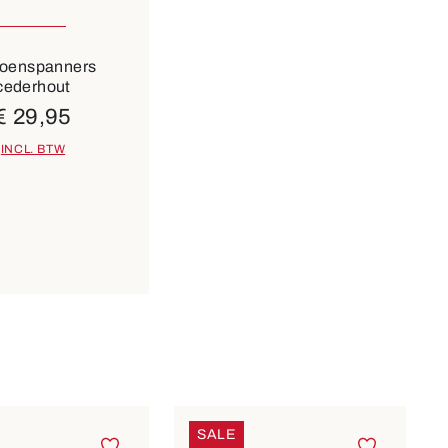
oenspanners
cederhout
€ 29,95
INCL. BTW
SALE