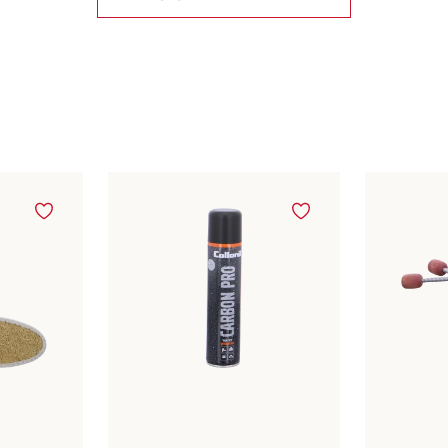
ele maten
Verkrijg