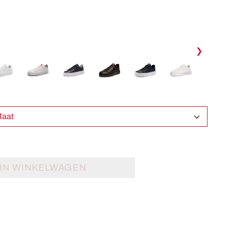
❯
ecteer Maat
IN WINKELWAGEN