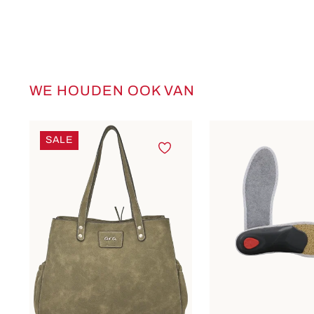
WE HOUDEN OOK VAN
Productgalerij overslaan
SALE
Verkrijgbaar in v