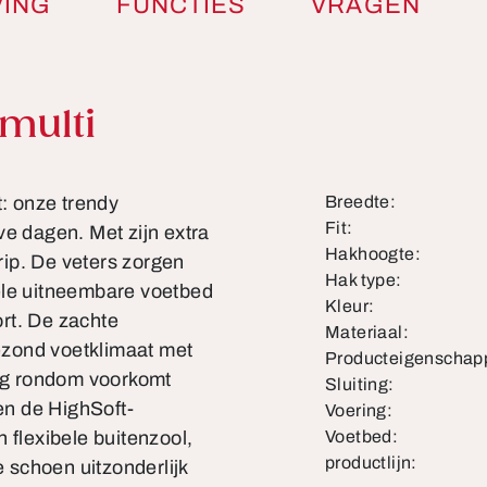
VING
FUNCTIES
VRAGEN
multi
t: onze trendy
Breedte:
Fit:
ve dagen. Met zijn extra
Hakhoogte:
grip. De veters zorgen
Hak type:
ele uitneembare voetbed
Kleur:
rt. De zachte
Materiaal:
ezond voetklimaat met
Producteigenschap
ng rondom voorkomt
Sluiting:
n de HighSoft-
Voering:
 flexibele buitenzool,
Voetbed:
productlijn:
 schoen uitzonderlijk