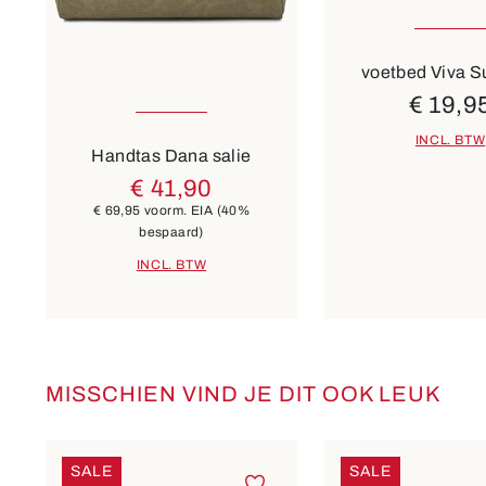
voetbed Viva 
€ 19,9
7 Kleuren
INCL. BTW
Handtas Dana salie
€ 41,90
€ 69,95
voorm. EIA
(40%
bespaard)
INCL. BTW
MISSCHIEN VIND JE DIT OOK LEUK
Productgalerij overslaan
SALE
SALE