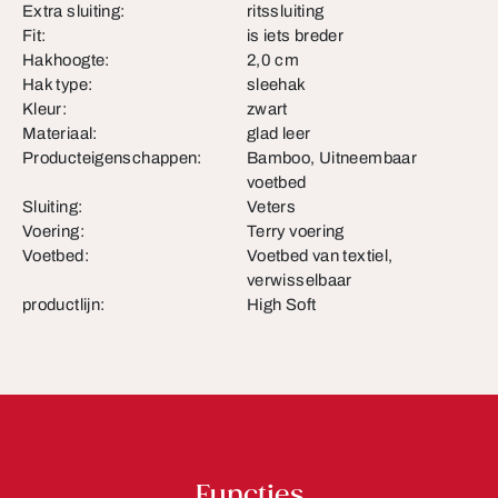
Extra sluiting:
ritssluiting
Fit:
is iets breder
Hakhoogte:
2,0 cm
Hak type:
sleehak
Kleur:
zwart
Materiaal:
glad leer
Producteigenschappen:
Bamboo, Uitneembaar
voetbed
Sluiting:
Veters
Voering:
Terry voering
Voetbed:
Voetbed van textiel,
verwisselbaar
productlijn:
High Soft
Functies