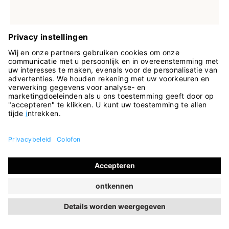
Verkrijgbaar in vele maten
18 Kleuren
Sneaker Rom zwart
€ 129,95
INCL. BTW
SALE