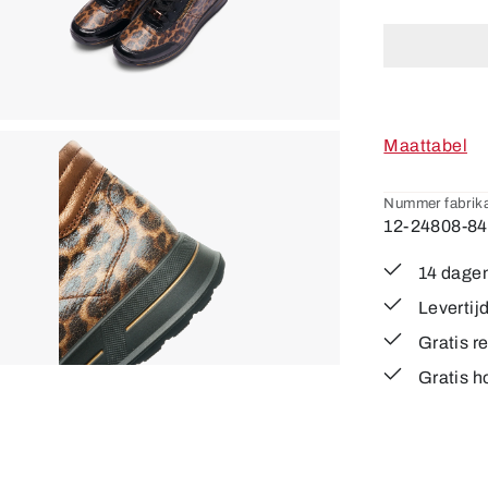
Maattabel
Nummer fabrika
12-24808-84
14 dagen
Levertij
Gratis r
Gratis h