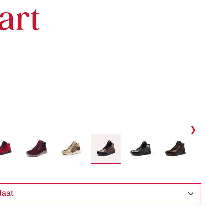
art
❯
ecteer Maat