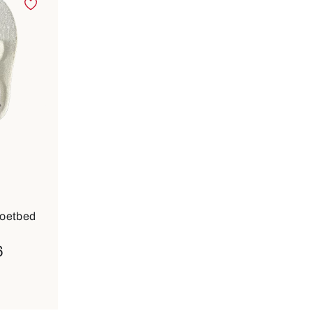
ele maten
voetbed
6