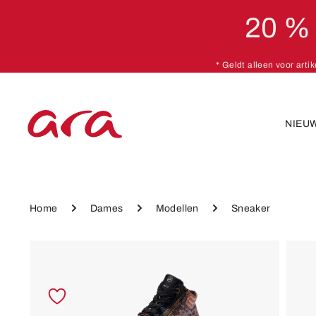
20 %
naar de hoofdinhoud
Ga naar de hoofdnavigatie
* Geldt alleen voor arti
NIEU
Home
Dames
Modellen
Sneaker
Afbeeldingengalerij overslaan