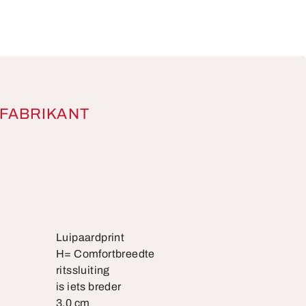
FABRIKANT
Luipaardprint
H= Comfortbreedte
ritssluiting
is iets breder
3,0 cm