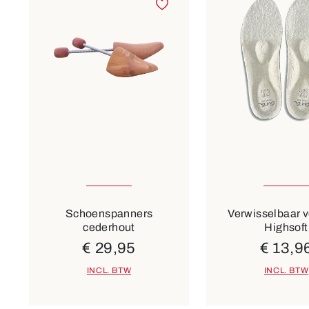
Verkrijgbaar in vele maten
Verkrijgbaar in v
Kleuren
beige
Schoenspanners
Verwisselbaar 
cederhout
Highsoft
€ 29,95
€ 13,9
INCL. BTW
INCL. BTW