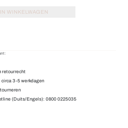
IN WINKELWAGEN
nt:
 retourrecht
d circa 3-5 werkdagen
etourneren
otline (Duits/Engels): 0800 0225035