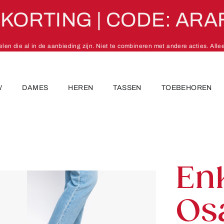
 KORTING | CODE: ARA
kelen die al in de aanbieding zijn. Niet te combineren met andere acties. Alle
W
DAMES
HEREN
TASSEN
TOEBEHOREN
En
Os