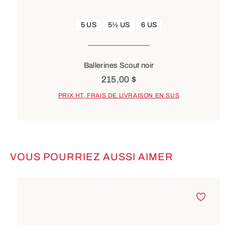
5 US
5½ US
6 US
Ballerines Scout noir
215,00 $
PRIX HT, FRAIS DE LIVRAISON EN SUS
VOUS POURRIEZ AUSSI AIMER
Ignorer la galerie de produits