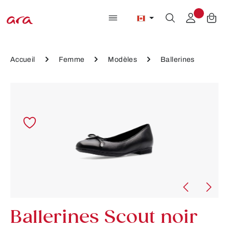
Passer au contenu principal
Accueil
Femme
Modèles
Ballerines
Ignorer la galerie d'images
Ballerines Scout noir