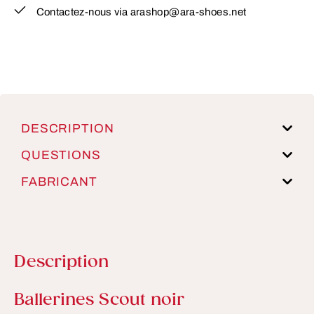
Contactez-nous via arashop@ara-shoes.net
DESCRIPTION
QUESTIONS
FABRICANT
Description
Informations sur le produit
Ballerines Scout noir