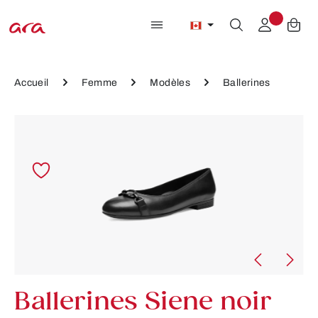
Passer au contenu principal
Accueil
Femme
Modèles
Ballerines
Ignorer la galerie d'images
Ballerines Siene noir