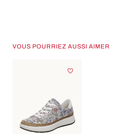
VOUS POURRIEZ AUSSI AIMER
Ignorer la galerie de produits