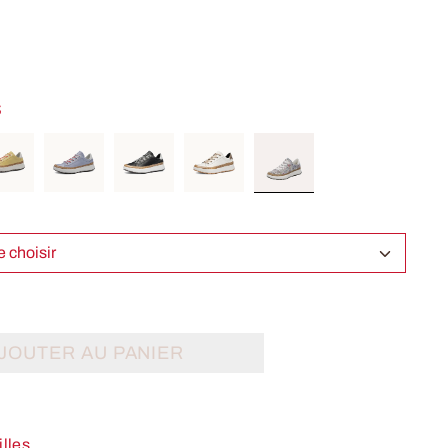
S
Select Taille choisir
JOUTER AU PANIER
illes