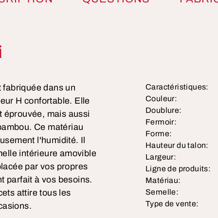
duit
i
t fabriquée dans un
Caractéristiques:
Couleur:
eur H confortable. Elle
Doublure:
t éprouvée, mais aussi
Fermoir:
 bambou. Ce matériau
Forme:
usement l'humidité. Il
Hauteur du talon:
melle intérieure amovible
Largeur:
placée par vos propres
Ligne de produits:
 parfait à vos besoins.
Matériau:
ets attire tous les
Semelle:
Type de vente:
casions.