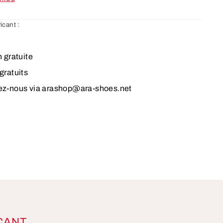
icant :
n gratuite
gratuits
ez-nous via arashop@ara-shoes.net
CANT