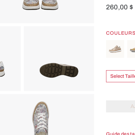
260,00 $
COULEUR
A
Guide des ta