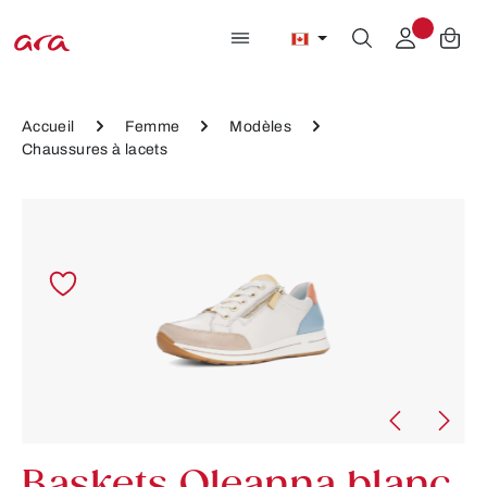
Passer au contenu principal
Accueil
Femme
Modèles
Chaussures à lacets
Ignorer la galerie d'images
Baskets Oleanna blanc