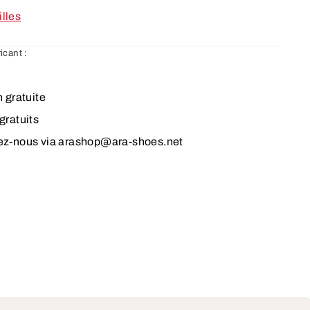
illes
icant :
3
n gratuite
gratuits
ez-nous via arashop@ara-shoes.net