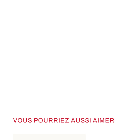
VOUS POURRIEZ AUSSI AIMER
Ignorer la galerie de produits