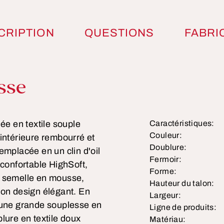
CRIPTION
QUESTIONS
FABRI
duit
sse
ée en textile souple
Caractéristiques:
Couleur:
intérieure rembourré et
Doublure:
emplacée en un clin d'oil
Fermoir:
 confortable HighSoft,
Forme:
e semelle en mousse,
Hauteur du talon:
son design élégant. En
Largeur:
t une grande souplesse en
Ligne de produits:
lure en textile doux
Matériau: