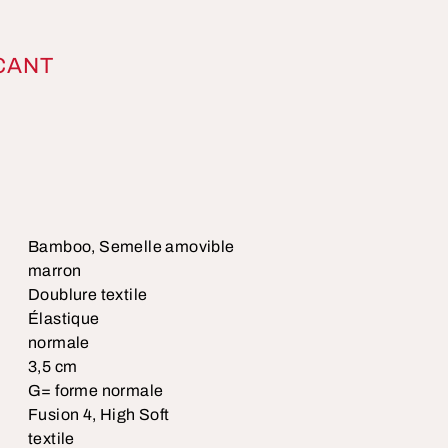
CANT
Bamboo, Semelle amovible
marron
Doublure textile
Élastique
normale
3,5 cm
G= forme normale
Fusion 4, High Soft
textile