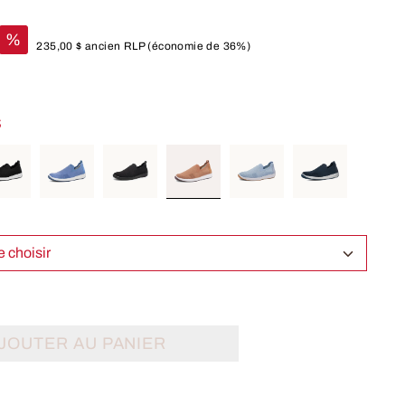
%
235,00 $
ancien RLP
(économie de 36%)
S
Select Taille choisir
JOUTER AU PANIER