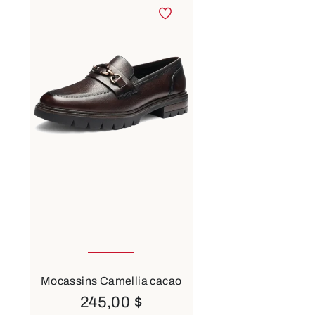
Disponible en plusieurs
tailles
Couleurs
noir
vert
bleu
Mocassins Camellia cacao
245,00 $