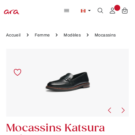
Passer au contenu principal
Accueil
Femme
Modèles
Mocassins
Ignorer la galerie d'images
Mocassins Katsura