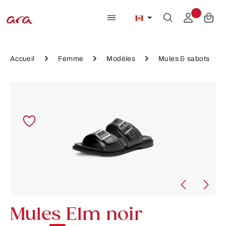
Passer au contenu principal
Accueil
Femme
Modèles
Mules & sabots
Ignorer la galerie d'images
Mules Elm noir