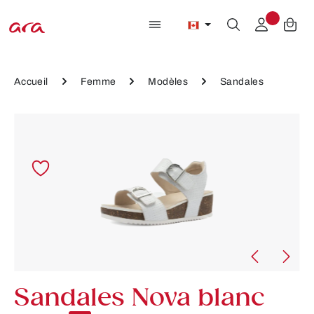
Passer au contenu principal
Accueil
Femme
Modèles
Sandales
Ignorer la galerie d'images
Sandales Nova blanc