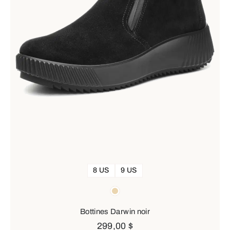
8 US
9 US
Couleurs
beige
Bottines Darwin noir
299,00 $