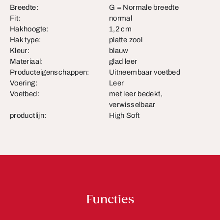
Breedte:
G = Normale breedte
Fit:
normal
Hakhoogte:
1,2 cm
Hak type:
platte zool
Kleur:
blauw
Materiaal:
glad leer
Producteigenschappen:
Uitneembaar voetbed
Voering:
Leer
Voetbed:
met leer bedekt,
verwisselbaar
productlijn:
High Soft
Functies