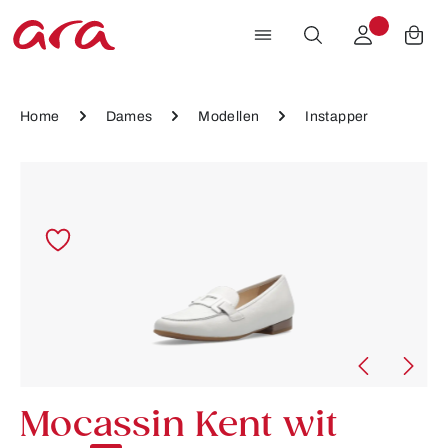
Ga naar de hoofdinhoud
Home
Dames
Modellen
Instapper
Afbeeldingengalerij overslaan
Mocassin Kent wit