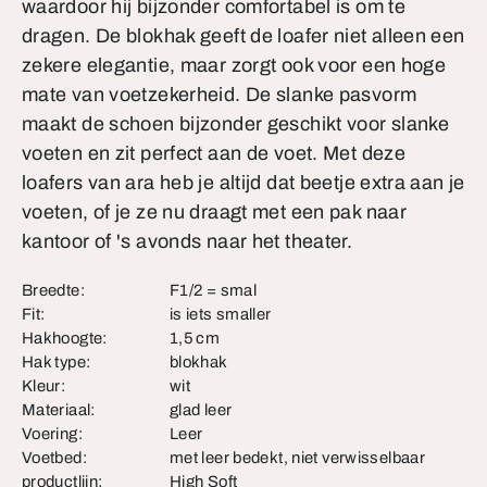
waardoor hij bijzonder comfortabel is om te
dragen. De blokhak geeft de loafer niet alleen een
zekere elegantie, maar zorgt ook voor een hoge
mate van voetzekerheid. De slanke pasvorm
maakt de schoen bijzonder geschikt voor slanke
voeten en zit perfect aan de voet. Met deze
loafers van ara heb je altijd dat beetje extra aan je
voeten, of je ze nu draagt met een pak naar
kantoor of 's avonds naar het theater.
Breedte:
F1/2 = smal
Fit:
is iets smaller
Hakhoogte:
1,5 cm
Hak type:
blokhak
Kleur:
wit
Materiaal:
glad leer
Voering:
Leer
Voetbed:
met leer bedekt, niet verwisselbaar
productlijn:
High Soft