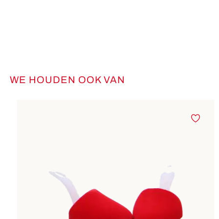
WE HOUDEN OOK VAN
Productgalerij overslaan