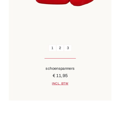
1
2
3
schoenspanners
€ 11,95
INCL. BTW