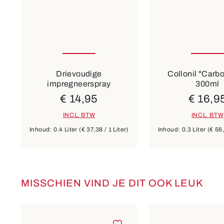
Drievoudige
Collonil "Carb
impregneerspray
300ml
€ 14,95
€ 16,9
INCL. BTW
INCL. BTW
Inhoud:
0.4 Liter
(€ 37,38 / 1 Liter)
Inhoud:
0.3 Liter
(€ 56,
MISSCHIEN VIND JE DIT OOK LEUK
Productgalerij overslaan