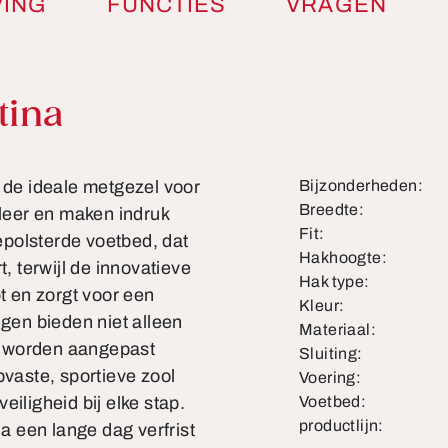
VING
FUNCTIES
VRAGEN
tina
s de ideale metgezel voor
Bijzonderheden:
Breedte:
leer en maken indruk
Fit:
polsterde voetbed, dat
Hakhoogte:
, terwijl de innovatieve
Hak type:
 en zorgt voor een
Kleur:
ngen bieden niet alleen
Materiaal:
l worden aangepast
Sluiting:
pvaste, sportieve zool
Voering:
iligheid bij elke stap.
Voetbed:
productlijn:
na een lange dag verfrist