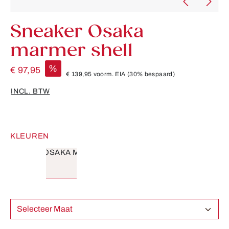
Sneaker Osaka
marmer shell
%
€ 97,95
€ 139,95
voorm. EIA
(30% bespaard)
INCL. BTW
KLEUREN
Selecteer Maat