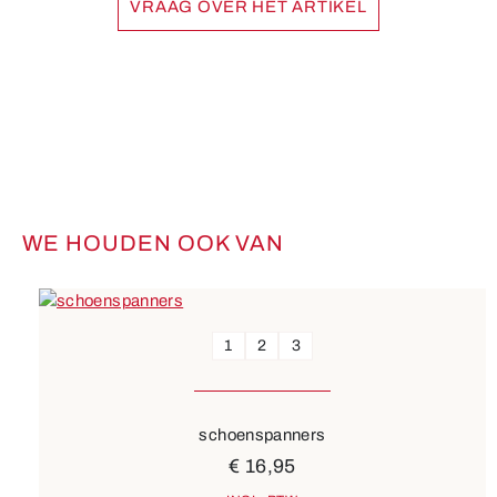
VRAAG OVER HET ARTIKEL
WE HOUDEN OOK VAN
Productgalerij overslaan
1
2
3
schoenspanners
€ 16,95