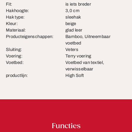
Fit:
is iets breder
Hakhoogte:
3,0 cm
Hak type:
sleehak
Kleur:
beige
Materiaal:
glad leer
Producteigenschappen:
Bamboo, Uitneembaar
voetbed
Sluiting:
Veters
Voering:
Terry voering
Voetbed:
Voetbed van textiel,
verwisselbaar
productlijn:
High Soft
Functies