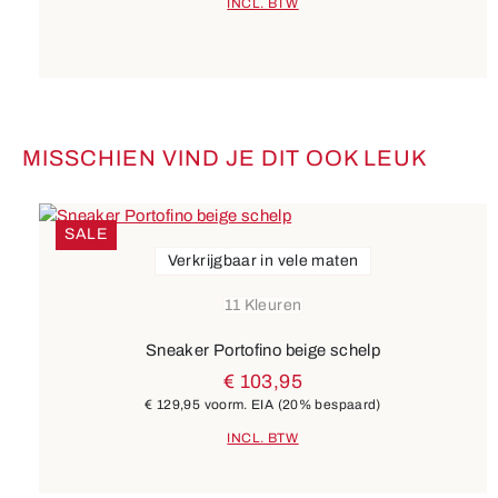
INCL. BTW
MISSCHIEN VIND JE DIT OOK LEUK
Productgalerij overslaan
SALE
Verkrijgbaar in vele maten
11 Kleuren
Sneaker Portofino beige schelp
€ 103,95
€ 129,95
voorm. EIA
(20% bespaard)
INCL. BTW