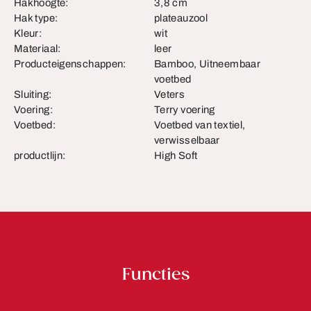
Hakhoogte:
3,8 cm
Hak type:
plateauzool
Kleur:
wit
Materiaal:
leer
Producteigenschappen:
Bamboo, Uitneembaar
voetbed
Sluiting:
Veters
Voering:
Terry voering
Voetbed:
Voetbed van textiel,
verwisselbaar
productlijn:
High Soft
Functies