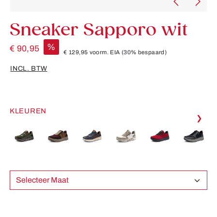
Sneaker Sapporo wit
%
€ 90,95
€ 129,95
voorm. EIA
(30% bespaard)
INCL. BTW
KLEUREN
❯
Selecteer Maat