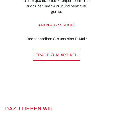
Unser qualifiziertes Fachpersonal freut
sich über Ihren Anruf und berät Sie
gerne:
+49 2043 - 29518 66
Oder schreiben Sie uns eine E-Mail:
FRAGE ZUM ARTIKEL
DAZU LIEBEN WIR
Produktgalerie überspringen