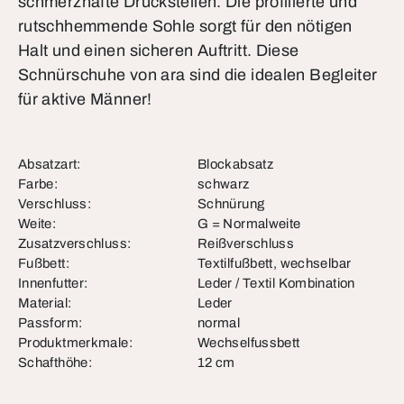
schmerzhafte Druckstellen. Die profilierte und
rutschhemmende Sohle sorgt für den nötigen
Halt und einen sicheren Auftritt. Diese
Schnürschuhe von ara sind die idealen Begleiter
für aktive Männer!
Absatzart:
Blockabsatz
Farbe:
schwarz
Verschluss:
Schnürung
Weite:
G = Normalweite
Zusatzverschluss:
Reißverschluss
Fußbett:
Textilfußbett, wechselbar
Innenfutter:
Leder / Textil Kombination
Material:
Leder
Passform:
normal
Produktmerkmale:
Wechselfussbett
Schafthöhe:
12 cm