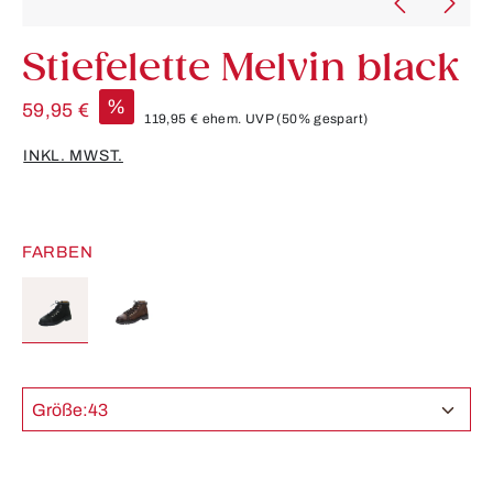
Stiefelette Melvin black
%
59,95 €
119,95 €
ehem. UVP
(50% gespart)
INKL. MWST.
FARBEN
Größe:
43