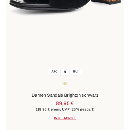
3½
4
5½
Farben
beige
Damen Sandale Brighton schwarz
89,95 €
119,95 €
ehem. UVP
(25% gespart)
INKL. MWST.