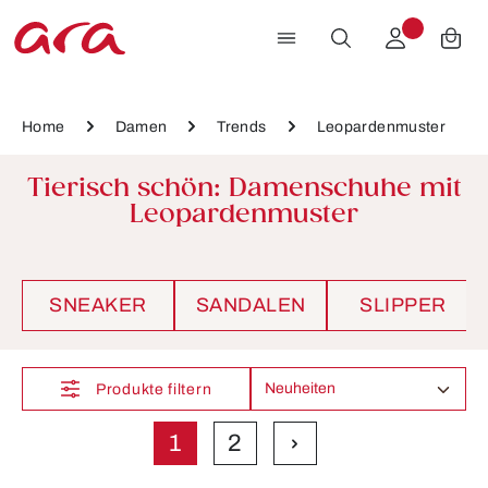
Zum Hauptinhalt springen
Home
Damen
Trends
Leopardenmuster
Tierisch schön: Damenschuhe mit
Leopardenmuster
SNEAKER
SANDALEN
SLIPPER
Produkte filtern
1
2
Seite
Seite