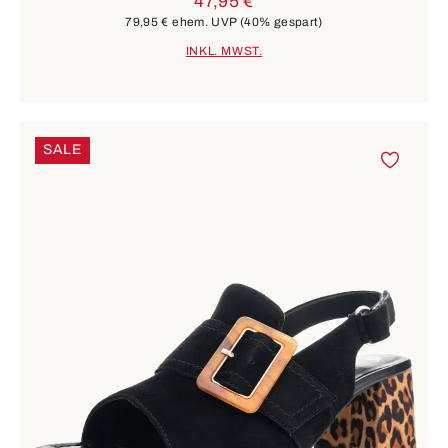
47,95 €
79,95 €
ehem. UVP
(40% gespart)
INKL. MWST.
SALE