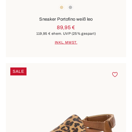
Farben
beige
silber
Sneaker Portofino weiß leo
89,95 €
119,95 €
ehem. UVP
(25% gespart)
INKL. MWST.
SALE