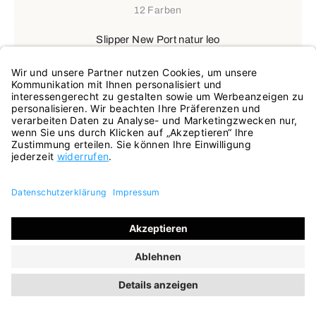
12 Farben
Slipper New Port natur leo
69,95 €
99,95 €
ehem. UVP
(30% gespart)
INKL. MWST.