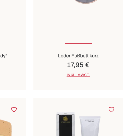
gbar
In vielen Größen verfügbar
ady"
Leder Fußbett kurz
17,95 €
INKL. MWST.