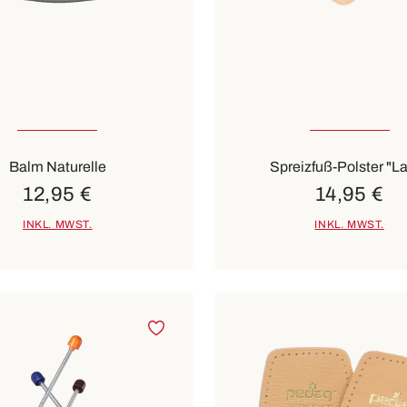
In vielen Größen verfü
Balm Naturelle
Spreizfuß-Polster "L
12,95 €
14,95 €
INKL. MWST.
INKL. MWST.