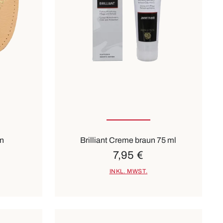
gbar
n
Brilliant Creme braun 75 ml
7,95 €
INKL. MWST.