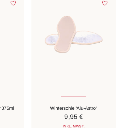
In vielen Größen verfügbar
y 375ml
Wintersohle "Alu-Astro"
9,95 €
INKL. MWST.