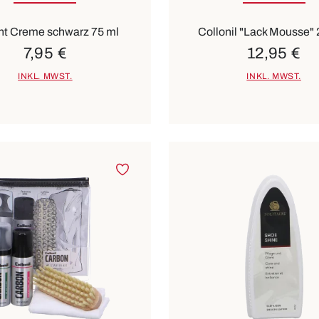
ant Creme schwarz 75 ml
Collonil "Lack Mousse" 
7,95 €
12,95 €
INKL. MWST.
INKL. MWST.