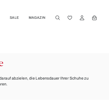
R
SALE
MAGAZIN
DU HAST 0 PRODUKT
e
darauf abzielen, die Lebensdauer Ihrer Schuhe zu
hren.