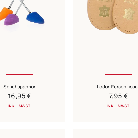
1
2
3
In vielen Größen verfü
Schuhspanner
Leder-Fersenkisse
16,95 €
7,95 €
INKL. MWST.
INKL. MWST.