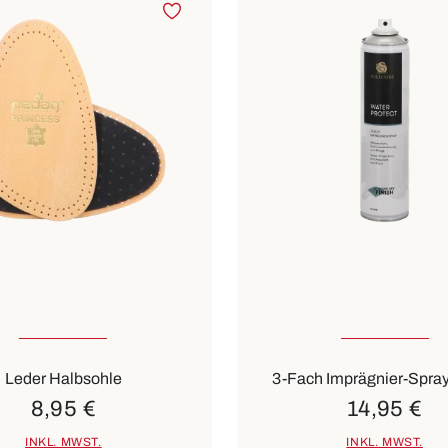
-36
39-40
41-42
Leder Halbsohle
3-Fach Imprägnier-Spra
8,95 €
14,95 €
INKL. MWST.
INKL. MWST.