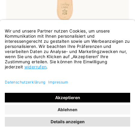
In vielen Größen verfügbar
Spreizfuß-Polster "Lady"
14,95 €
INKL. MWST.