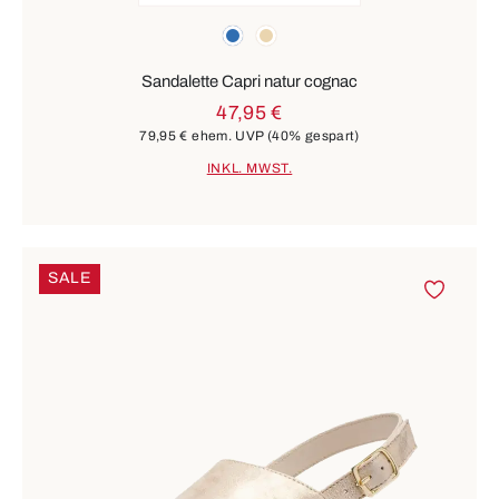
Farben
blau
beige
Sandalette Capri natur cognac
47,95 €
79,95 €
ehem. UVP
(40% gespart)
INKL. MWST.
SALE