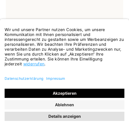
In vielen Größen verfügbar
6 Farben
Sandale Bilbao blau
71,95 €
89,95 €
ehem. UVP
(20% gespart)
INKL. MWST.
SALE