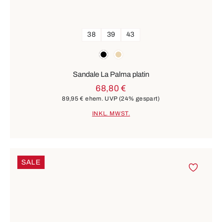
38
39
43
Farben
schwarz
beige
Sandale La Palma platin
68,80 €
89,95 €
ehem. UVP
(24% gespart)
INKL. MWST.
SALE