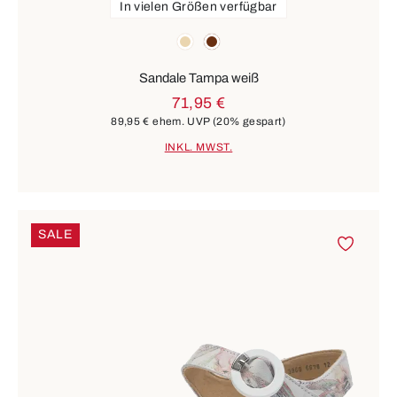
In vielen Größen verfügbar
Farben
beige
braun
Sandale Tampa weiß
71,95 €
89,95 €
ehem. UVP
(20% gespart)
INKL. MWST.
SALE