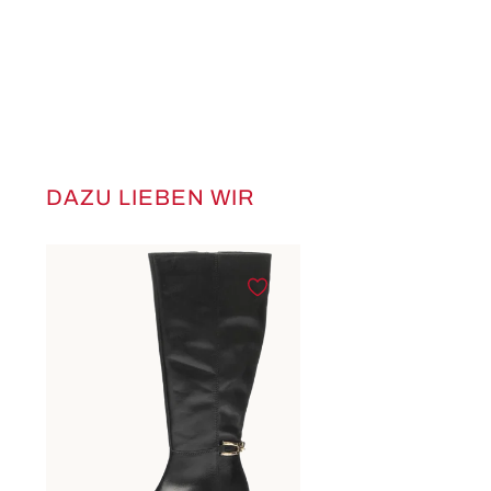
DAZU LIEBEN WIR
Produktgalerie überspringen