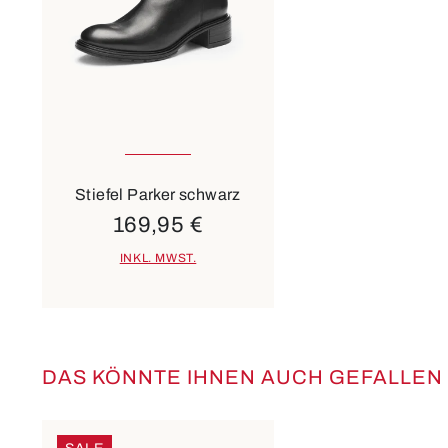
In vielen Größen verfügbar
Farben
blau
braun
Stiefel Parker schwarz
169,95 €
INKL. MWST.
DAS KÖNNTE IHNEN AUCH GEFALLEN
Produktgalerie überspringen