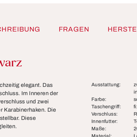
CHREIBUNG
FRAGEN
HERSTE
warz
chzeitig elegant. Das
Ausstattung:
z
i
schluss. Im Inneren der
Farbe:
s
verschluss und zwei
Taschengriff:
f
er Karabinerhaken. Die
Verschluss:
R
stellbar. Diese
Innenfutter:
T
leiten.
Maße:
2
Material:
L