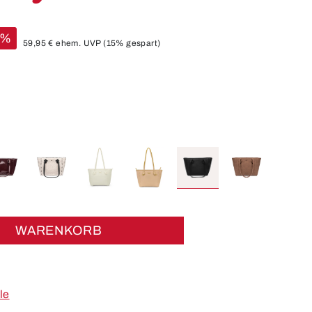
%
59,95 €
ehem. UVP
(15% gespart)
WARENKORB
le