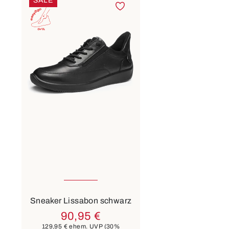
SALE
In vielen Größen verfügbar
Farben
beige
Sneaker Lissabon schwarz
90,95 €
129,95 €
ehem. UVP
(30%