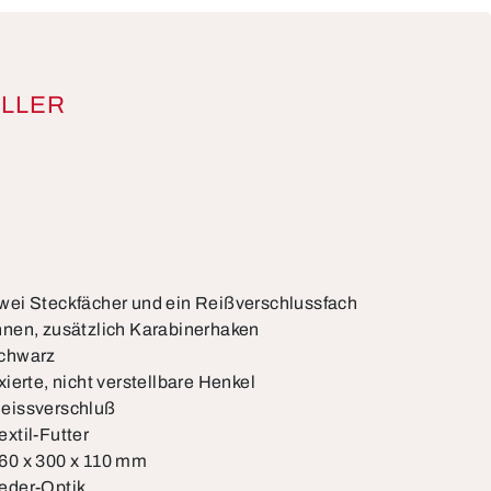
LLER
wei Steckfächer und ein Reißverschlussfach
nnen, zusätzlich Karabinerhaken
chwarz
ixierte, nicht verstellbare Henkel
eissverschluß
extil-Futter
60 x 300 x 110 mm
eder-Optik