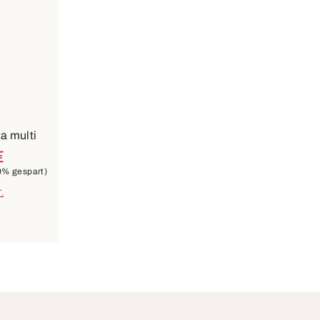
a multi
€
0% gespart)
.