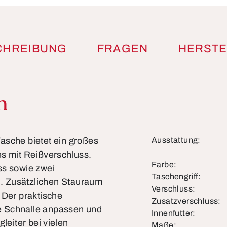
CHREIBUNG
FRAGEN
HERSTE
n
asche bietet ein großes
Ausstattung:
es mit Reißverschluss.
Farbe:
ss sowie zwei
Taschengriff:
. Zusätzlichen Stauraum
Verschluss:
 Der praktische
Zusatzverschluss:
e Schnalle anpassen und
Innenfutter:
leiter bei vielen
Maße: