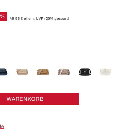
%
49,95 €
ehem. UVP
(20% gespart)
WARENKORB
le