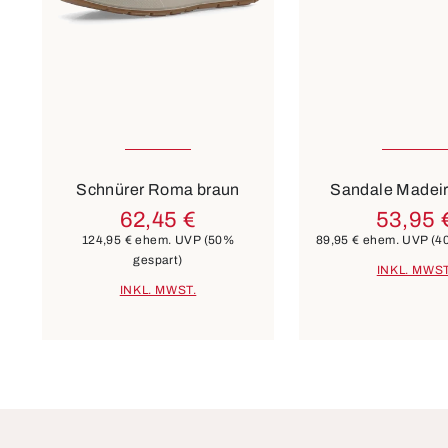
3
35
Farben
beige
7 Farben
Schnürer Roma braun
Sandale Madeir
62,45 €
53,95 
124,95 €
ehem. UVP
(50%
89,95 €
ehem. UVP
(4
gespart)
INKL. MWST
INKL. MWST.