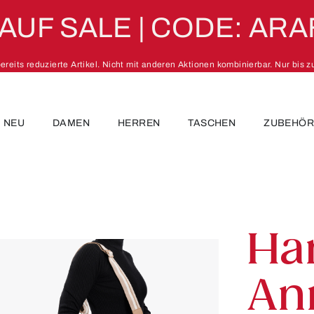
 AUF SALE | CODE: ARA
 bereits reduzierte Artikel. Nicht mit anderen Aktionen kombinierbar. Nur bis 
NEU
DAMEN
HERREN
TASCHEN
ZUBEHÖ
Ha
An