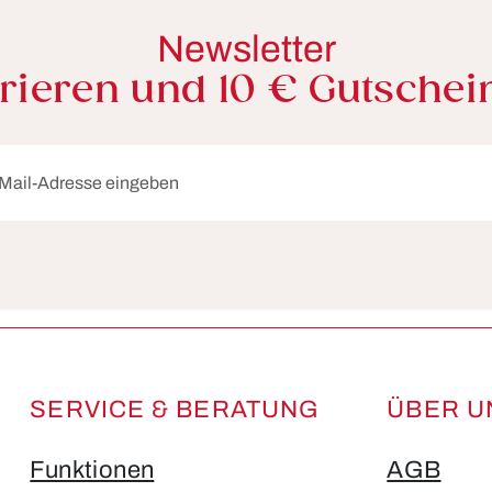
Newsletter
trieren und 10 € Gutschei
dresse*
Die mit einem Stern (*) markierten Felder sind Pflichtfelder.
SERVICE & BERATUNG
ÜBER U
Funktionen
AGB