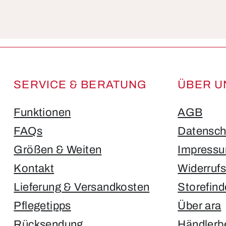
Die mit einem Stern (*) markierten Felder sind Pflichtfelder.
SERVICE & BERATUNG
ÜBER U
Funktionen
AGB
FAQs
Datensch
Größen & Weiten
Impress
Kontakt
Widerruf
Lieferung & Versandkosten
Storefind
Pflegetipps
Über ara
Rücksendung
Händlerb