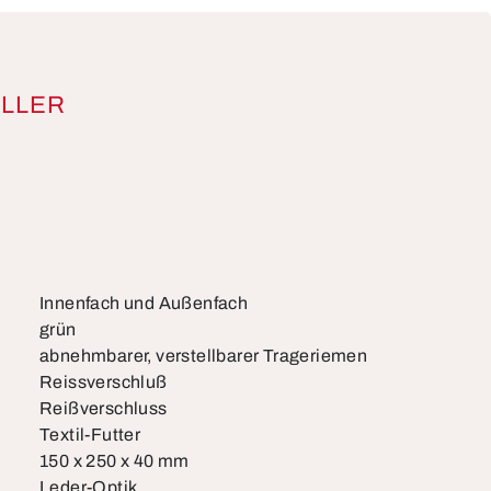
LLER
Innenfach und Außenfach
grün
abnehmbarer, verstellbarer Trageriemen
Reissverschluß
Reißverschluss
Textil-Futter
150 x 250 x 40 mm
Leder-Optik