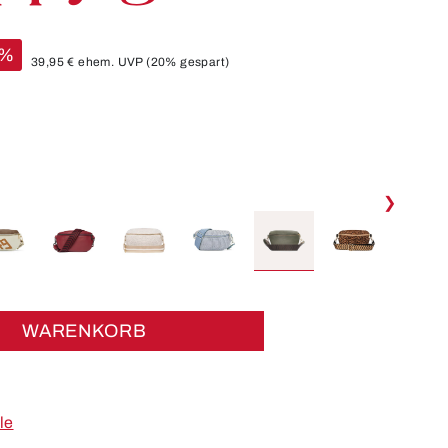
%
39,95 €
ehem. UVP
(20% gespart)
❯
WARENKORB
le