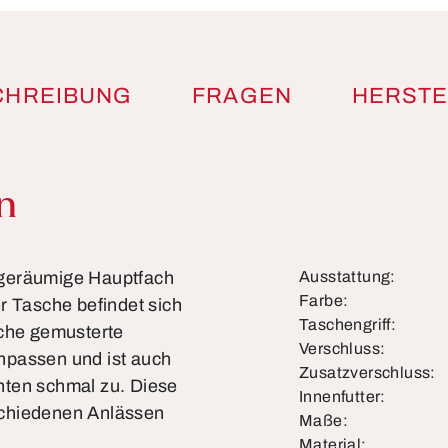
CHREIBUNG
FRAGEN
HERSTE
n
 geräumige Hauptfach
Ausstattung:
Farbe:
r Tasche befindet sich
Taschengriff:
sche gemusterte
Verschluss:
npassen und ist auch
Zusatzverschluss:
nten schmal zu. Diese
Innenfutter:
rschiedenen Anlässen
Maße:
Material: