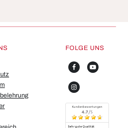
NS
FOLGE UNS
utz
um
sbelehrung
er
Kundenbewertungen
4.7
/5
ereich
Sehr gute Qualität