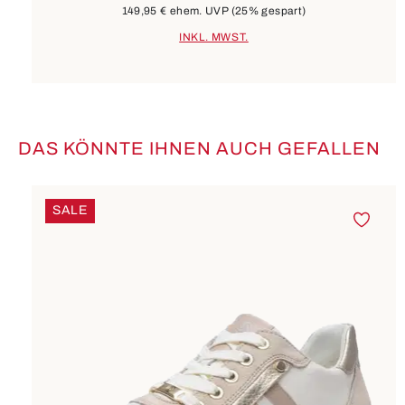
149,95 €
ehem. UVP
(25% gespart)
INKL. MWST.
DAS KÖNNTE IHNEN AUCH GEFALLEN
Produktgalerie überspringen
SALE