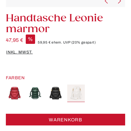
Handtasche Leonie
marmor
%
47,95 €
59,95 €
ehem. UVP
(20% gespart)
INKL. MWST.
FARBEN
WARENKORB