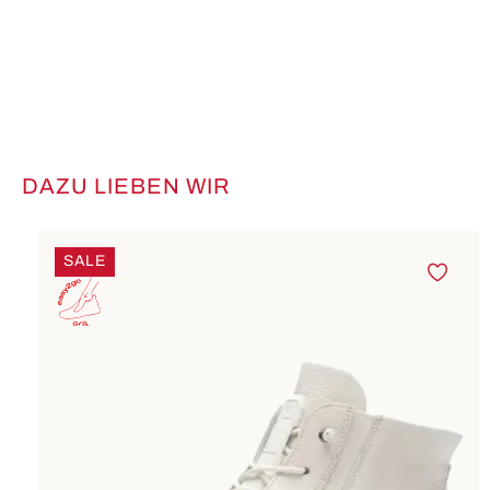
DAZU LIEBEN WIR
Produktgalerie überspringen
SALE