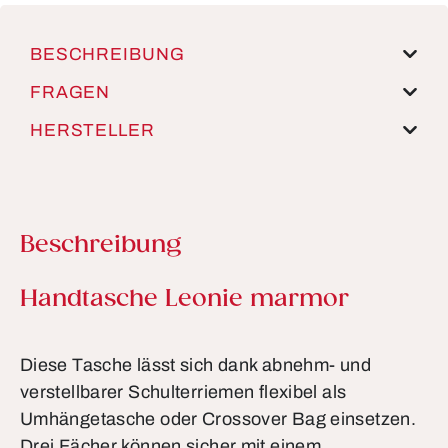
BESCHREIBUNG
FRAGEN
HERSTELLER
Beschreibung
Produktinformationen
Handtasche Leonie marmor
Diese Tasche lässt sich dank abnehm- und
verstellbarer Schulterriemen flexibel als
Umhängetasche oder Crossover Bag einsetzen.
Drei Fächer können sicher mit einem