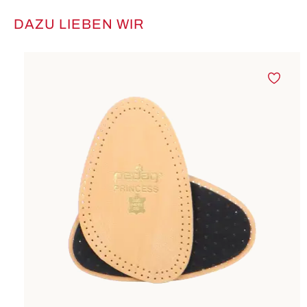
DAZU LIEBEN WIR
Produktgalerie überspringen