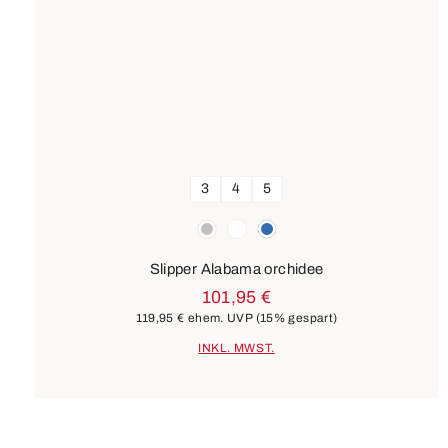
3
4
5
Farben
silber
weiß
blau
Slipper Alabama orchidee
101,95 €
119,95 €
ehem. UVP
(15% gespart)
INKL. MWST.