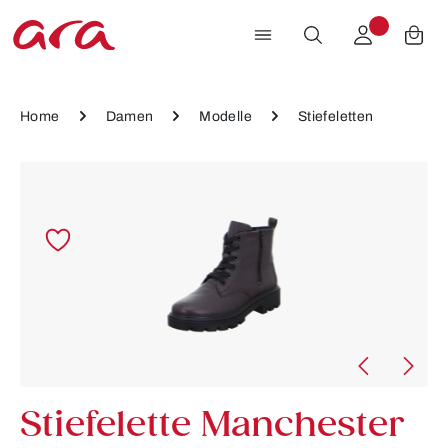
Zum Hauptinhalt springen
Home
Damen
Modelle
Stiefeletten
Bildergalerie überspringen
Stiefelette Manchester