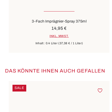
3-Fach Imprägnier-Spray 375ml
14,95 €
INKL. MWST.
Inhalt:
0.4 Liter
(37,38 € / 1 Liter)
DAS KÖNNTE IHNEN AUCH GEFALLEN
Produktgalerie überspringen
SALE