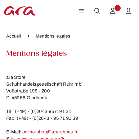
Passer au contenu principal
Accueil
Mentions légales
Mentions légales
ara Store
Schuhhandelsgesellschaft Ruhr mbH
Voßstraße 198 - 200
D-45966 Gladbeck
Tél: (+49) - (0)2043 957191 31
Fax: (+49) - (0)2043 - 95 71 91 39
E-Mail:
online-shop@ara-shoes.fr
Site:
www.ara-shoes.com/fr