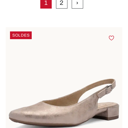
1
2
Page
Page
SOLDES