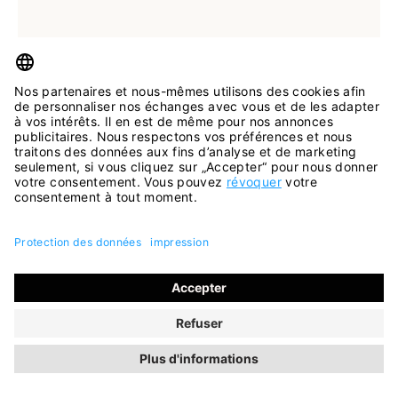
Disponible en plusieurs tailles
15 Couleurs
Escarpins Graz beige
83,95 €
119,95 €
ancien RLP
(économie de 30%)
INCL. TVA
SOLDES