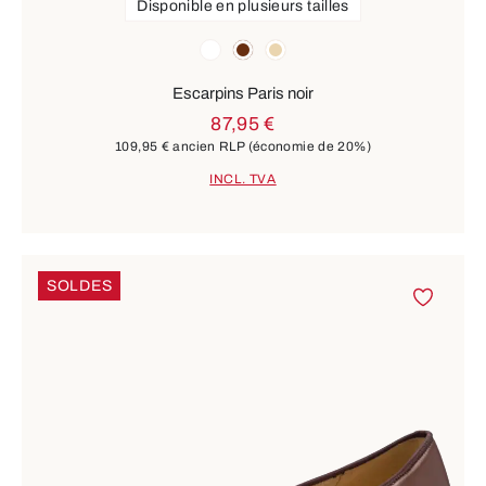
Disponible en plusieurs tailles
Couleurs
blanc
marron
beige
Escarpins Paris noir
87,95 €
109,95 €
ancien RLP
(économie de 20%)
INCL. TVA
SOLDES