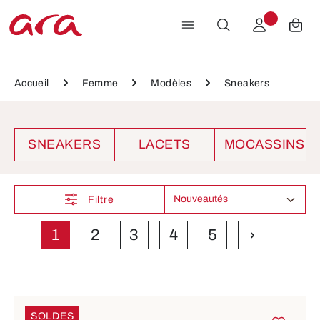
Passer au contenu principal
Accueil
Femme
Modèles
Sneakers
SNEAKERS
LACETS
MOCASSINS
Filtre
1
2
3
4
5
Page
Page
Page
Page
Page
SOLDES