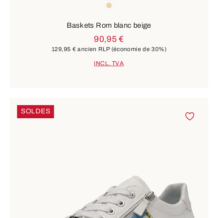
Couleurs
beige
Baskets Rom blanc beige
90,95 €
129,95 €
ancien RLP
(économie de 30%)
INCL. TVA
SOLDES