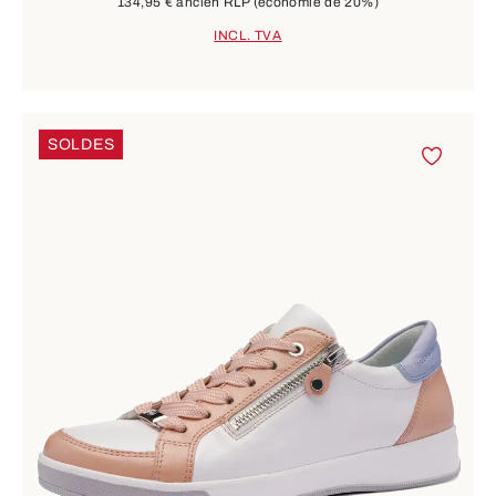
134,95 €
ancien RLP
(économie de 20%)
INCL. TVA
SOLDES