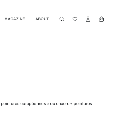
MAGAZINE
ABOUT
VOUS AVEZ 0 ARTICL
 « pointures européennes » ou encore « pointures