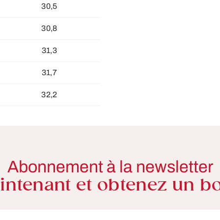
30,5
30,8
31,3
31,7
32,2
Abonnement à la newsletter
ntenant et obtenez un bo
e-mail*