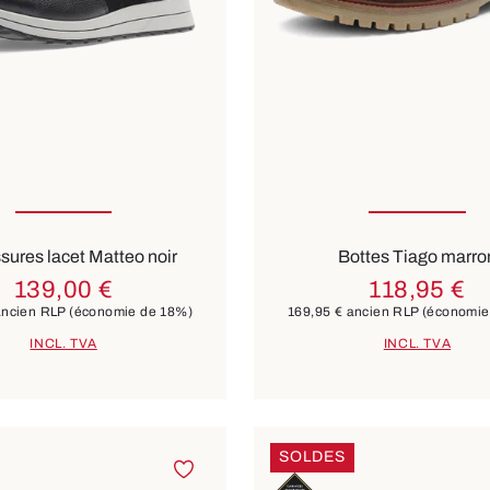
ible en plusieurs tailles
Disponible en plusieurs t
ures lacet Matteo noir
Bottes Tiago marro
139,00 €
118,95 €
ncien RLP
(économie de 18%)
169,95 €
ancien RLP
(économie
INCL. TVA
INCL. TVA
SOLDES