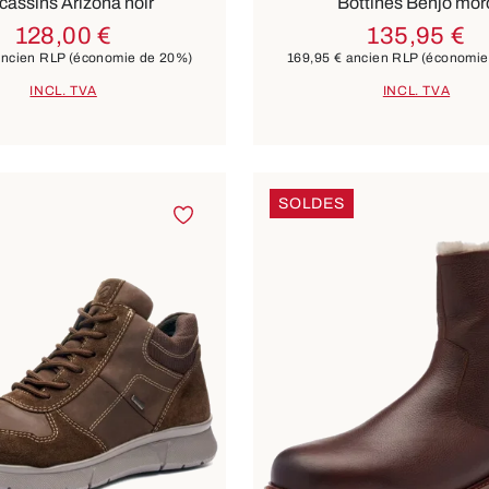
assins Arizona noir
Bottines Benjo mor
128,00 €
135,95 €
ncien RLP
(économie de 20%)
169,95 €
ancien RLP
(économie
INCL. TVA
INCL. TVA
SOLDES