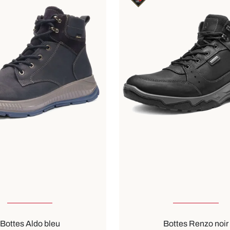
ible en plusieurs tailles
Disponible en plusieurs t
Couleurs
marron
marron
vert
Bottes Aldo bleu
Bottes Renzo noir