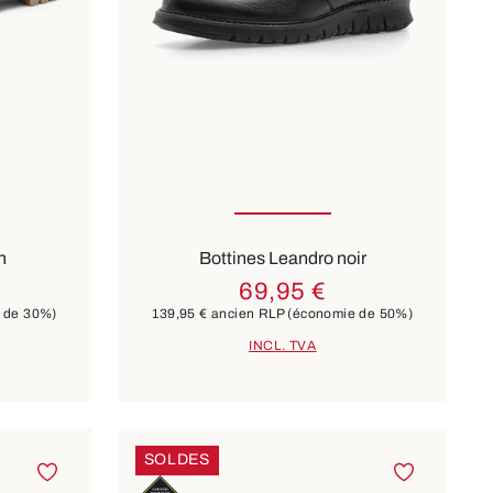
ailles
39
40
46
n
Bottines Leandro noir
69,95 €
 de 30%)
139,95 €
ancien RLP
(économie de 50%)
INCL. TVA
SOLDES