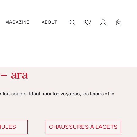
MAGAZINE
ABOUT
VOUS AVEZ 0 ARTICL
– ara
fort souple. Idéal pour les voyages, les loisirs et le
MULES
CHAUSSURES À LACETS