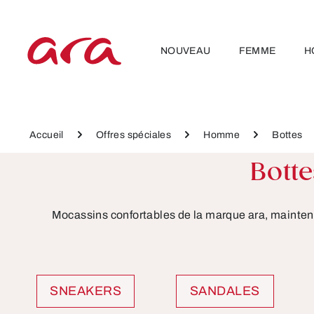
ser au contenu principal
Passer à la navigation principale
NOUVEAU
FEMME
H
Accueil
Offres spéciales
Homme
Bottes
Bott
Mocassins confortables de la marque ara, maintenant à
SNEAKERS
SANDALES