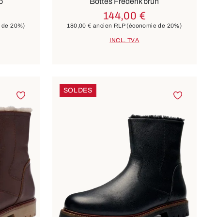
o
Bottes Frederik brun
144,00 €
 de 20%)
180,00 €
ancien RLP
(économie de 20%)
INCL. TVA
SOLDES