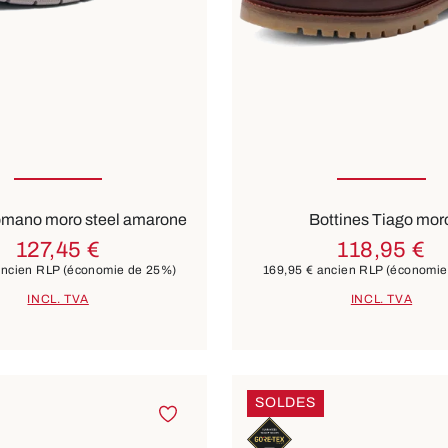
ible en plusieurs tailles
Disponible en plusieurs t
Couleurs
noir
noir
omano moro steel amarone
Bottines Tiago mor
127,45 €
118,95 €
ncien RLP
(économie de 25%)
169,95 €
ancien RLP
(économie
INCL. TVA
INCL. TVA
SOLDES