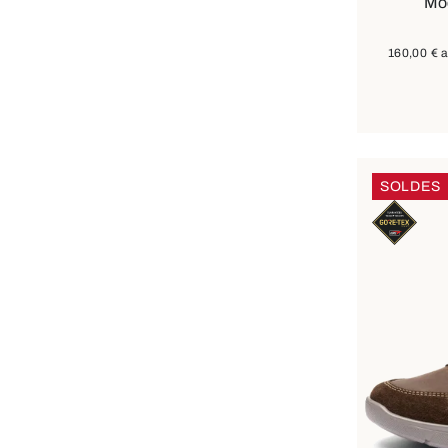
Moc
160,00 €
a
SOLDES