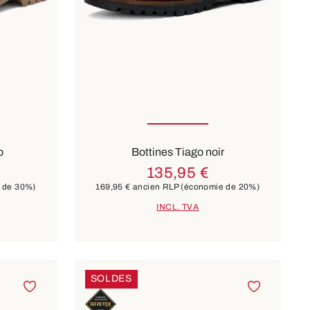
ailles
Disponible en plusieurs tailles
Couleurs
marron
o
Bottines Tiago noir
135,95 €
 de 30%)
169,95 €
ancien RLP
(économie de 20%)
INCL. TVA
SOLDES