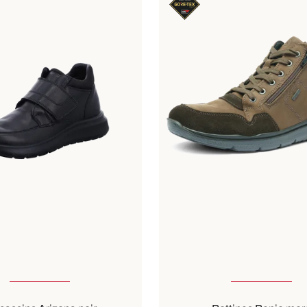
ible en plusieurs tailles
40
41
46
Couleurs
noir