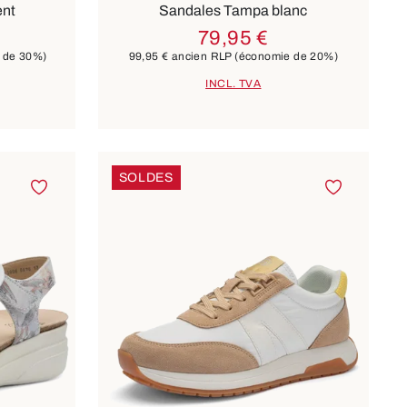
ent
Sandales Tampa blanc
79,95 €
 de 30%)
99,95 €
ancien RLP
(économie de 20%)
INCL. TVA
SOLDES