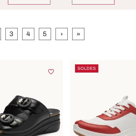
3
4
5
age
Page
Page
Page
SOLDES