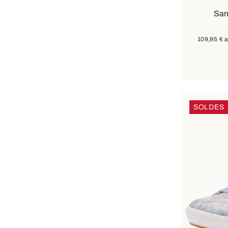
San
109,95 €
a
SOLDES