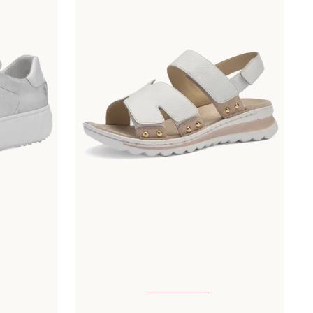
ailles
Disponible en plusieurs tailles
Couleurs
beige
marron