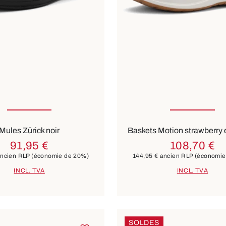
ible en plusieurs tailles
Disponible en plusieurs t
Couleurs
eige
bleu
autres
vert
blanc
blanc
bleu
Mules Zürick noir
Baskets Motion strawberry
91,95 €
108,70 €
ncien RLP
(économie de 20%)
144,95 €
ancien RLP
(économie
INCL. TVA
INCL. TVA
SOLDES