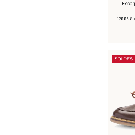
Escarp
129,95 €
a
SOLDES