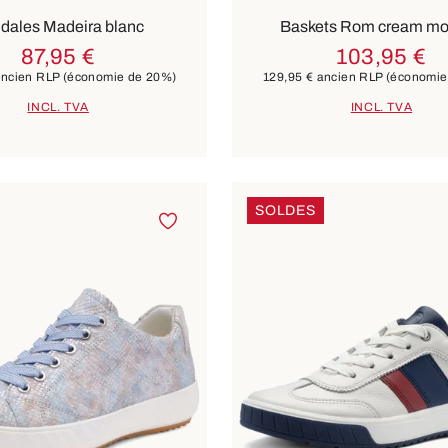
dales Madeira blanc
Baskets Rom cream m
87,95 €
103,95 €
ncien RLP
(économie de 20%)
129,95 €
ancien RLP
(économie
INCL. TVA
INCL. TVA
SOLDES