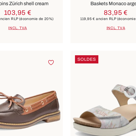
ins Zürich shell cream
Baskets Monaco arg
103,95 €
83,95 €
ncien RLP
(économie de 20%)
119,95 €
ancien RLP
(économie
INCL. TVA
INCL. TVA
SOLDES