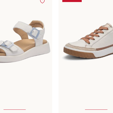
ible en plusieurs tailles
Disponible en plusieurs t
Couleurs
noir
beige
blanc