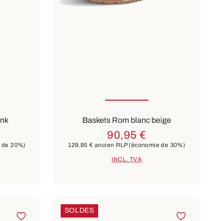
ailles
Disponible en plusieurs tailles
Couleurs
beige
ink
Baskets Rom blanc beige
90,95 €
 de 20%)
129,95 €
ancien RLP
(économie de 30%)
INCL. TVA
SOLDES