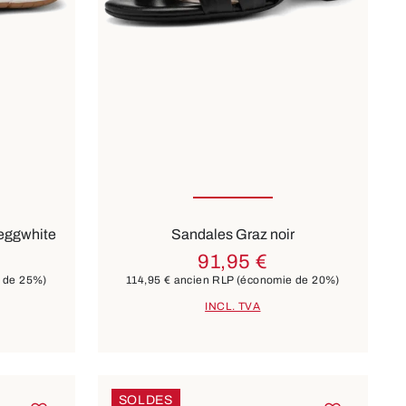
ailles
Disponible en plusieurs tailles
Couleurs
blanc
beige
 eggwhite
Sandales Graz noir
91,95 €
 de 25%)
114,95 €
ancien RLP
(économie de 20%)
INCL. TVA
SOLDES