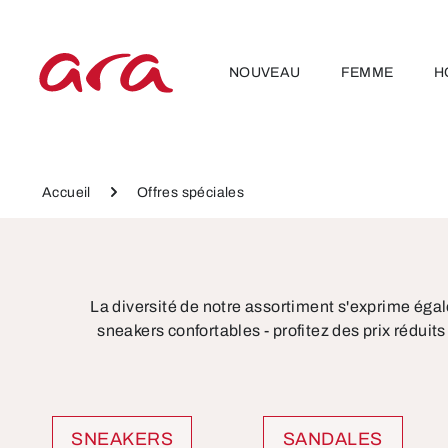
ser au contenu principal
Passer à la navigation principale
NOUVEAU
FEMME
H
Accueil
Offres spéciales
La diversité de notre assortiment s'exprime éga
sneakers confortables - profitez des prix réduit
SNEAKERS
SANDALES