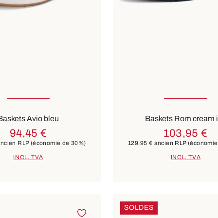
ible en plusieurs tailles
Disponible en plusieurs t
Couleurs
beige
blanc
6 Couleurs
Baskets Avio bleu
Baskets Rom cream 
94,45 €
103,95 €
ncien RLP
(économie de 30%)
129,95 €
ancien RLP
(économie
INCL. TVA
INCL. TVA
SOLDES