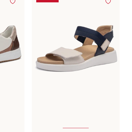
ailles
Disponible en plusieurs tailles
Couleurs
blanc
bleu
beige