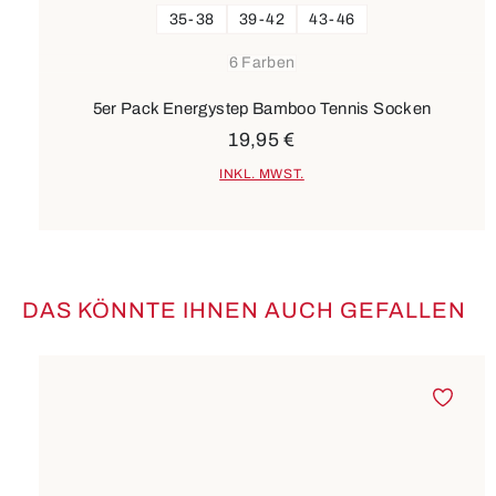
35-38
39-42
43-46
6 Farben
5er Pack Energystep Bamboo Tennis Socken
19,95 €
INKL. MWST.
DAS KÖNNTE IHNEN AUCH GEFALLEN
Produktgalerie überspringen